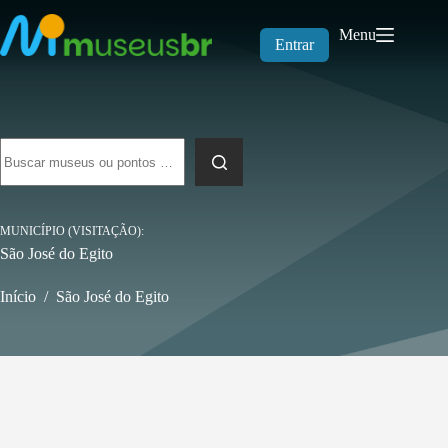
Pular
para
Menu
o
Entrar
conteúdo
Sem
resultados
MUNICÍPIO (VISITAÇÃO)
São José do Egito
Início
/
São José do Egito