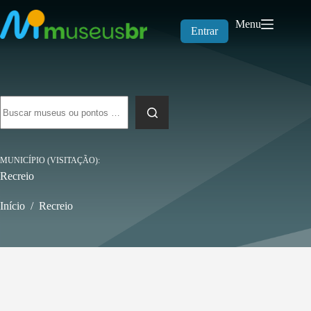
Pular
para
Menu
o
Entrar
conteúdo
Sem
resultados
MUNICÍPIO (VISITAÇÃO)
Recreio
Início
/
Recreio