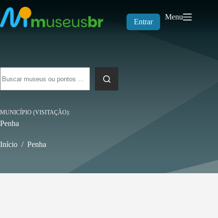
Pular
para
Menu
o
Entrar
conteúdo
Sem
resultados
MUNICÍPIO (VISITAÇÃO)
Penha
Início
/
Penha