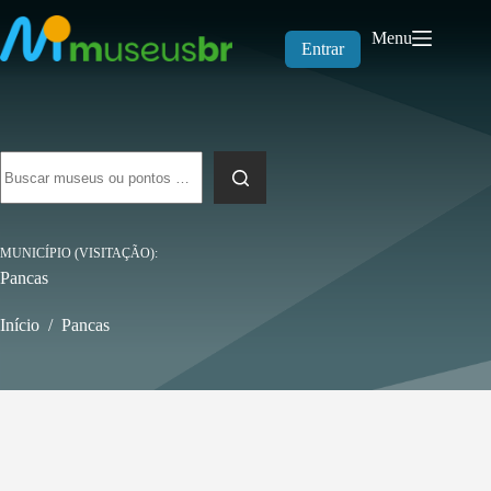
Pular
para
Menu
o
Entrar
conteúdo
Sem
resultados
MUNICÍPIO (VISITAÇÃO)
Pancas
Início
/
Pancas