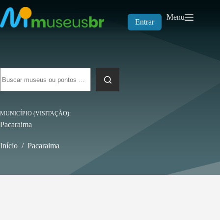
Pular
para
Menu
o
Entrar
conteúdo
Sem
resultados
MUNICÍPIO (VISITAÇÃO)
Pacaraima
Início
/
Pacaraima