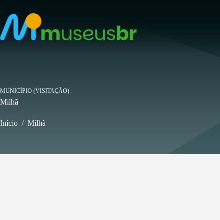
Pular
para
o
conteúdo
MUNICÍPIO (VISITAÇÃO)
Milhã
Início
/
Milhã