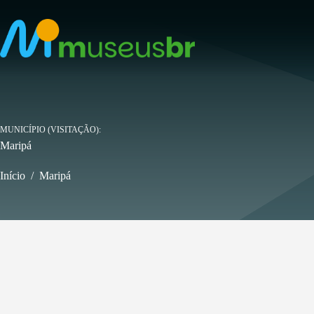
Pular
para
o
conteúdo
MUNICÍPIO (VISITAÇÃO)
Maripá
Início
/
Maripá