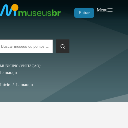
Pular
para
Menu
o
Entrar
conteúdo
Sem
resultados
MUNICÍPIO (VISITAÇÃO)
Itamaraju
Início
/
Itamaraju