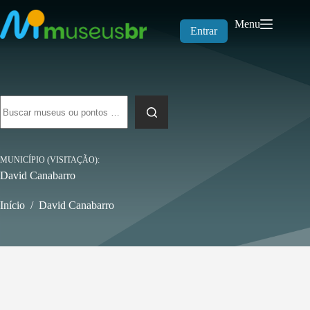
Pular
para
Menu
o
Entrar
conteúdo
Sem
resultados
MUNICÍPIO (VISITAÇÃO)
David Canabarro
Início
/
David Canabarro