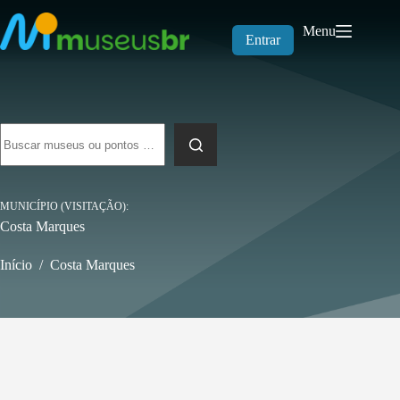
Pular
para
Menu
o
Entrar
conteúdo
Sem
resultados
MUNICÍPIO (VISITAÇÃO)
Costa Marques
Início
/
Costa Marques