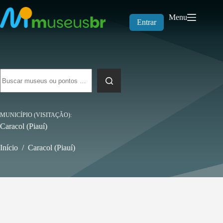
Pular
para
Menu
o
Entrar
conteúdo
Sem
resultados
MUNICÍPIO (VISITAÇÃO)
Caracol (Piauí)
Início
/
Caracol (Piauí)