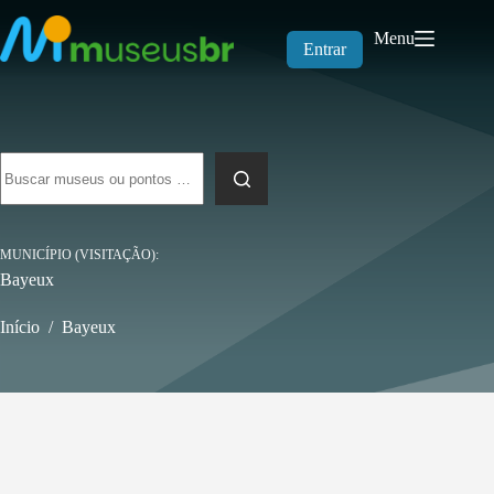
Pular
para
Menu
o
Entrar
conteúdo
Sem
resultados
MUNICÍPIO (VISITAÇÃO)
Bayeux
Início
/
Bayeux