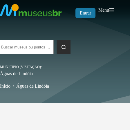
Pular
para
Menu
o
Entrar
conteúdo
Sem
resultados
MUNICÍPIO (VISITAÇÃO)
Águas de Lindóia
Início
/
Águas de Lindóia