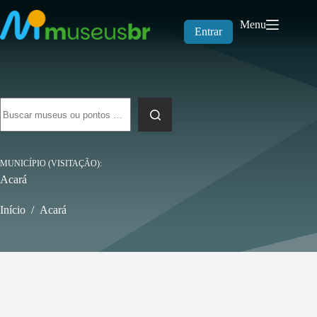
Pular
para
Menu
o
Entrar
conteúdo
Sem
resultados
MUNICÍPIO (VISITAÇÃO)
Acará
Início
/
Acará